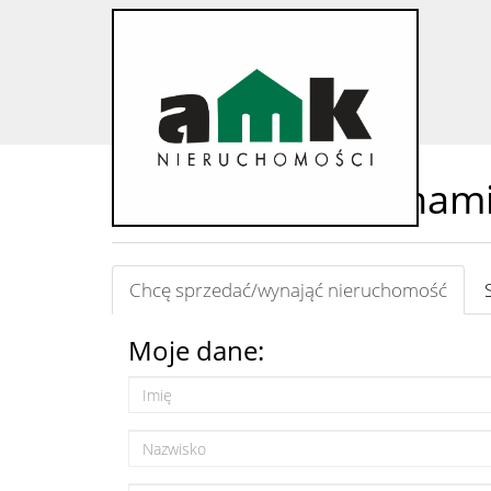
skontaktuj się z nam
Chcę sprzedać/wynająć nieruchomość
Moje dane: